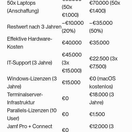
50x Laptops
€70.000 (50x
(50x
(Anschaffung)
€1.400)
€1.000)
–€10.000
–€35.000
Restwert nach 3 Jahren
(20%)
(50%)
Effektive Hardware-
€40.000
€35.000
Kosten
€45.000
€22.500 (3x
IT-Support (3 Jahre)
(3x
€7.500)
€15.000)
Windows-Lizenzen (3
€0 (macOS
€15.000
Jahre)
kostenlos)
Terminalserver-
€18.000 (3
€0
Infrastruktur
Jahre)
Parallels-Lizenzen (10
€0
€1.500
User)
Jamf Pro + Connect
€12.000 (3
€0