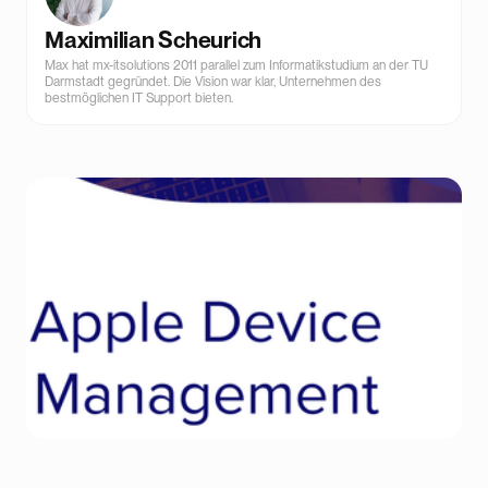
Maximilian Scheurich
Max hat mx-itsolutions 2011 parallel zum Informatikstudium an der TU
Darmstadt gegründet. Die Vision war klar, Unternehmen des
bestmöglichen IT Support bieten.