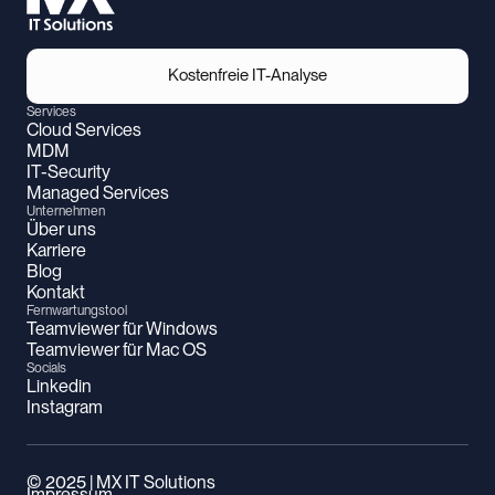
Kostenfreie IT-Analyse
Kostenfreie IT-Analyse
Services
Cloud Services
MDM
IT-Security
Managed Services
Unternehmen
Über uns
Karriere
Blog
Kontakt
Fernwartungstool
Teamviewer für Windows
Teamviewer für Mac OS
Socials
Linkedin
Instagram
© 2025 | MX IT Solutions
Impressum