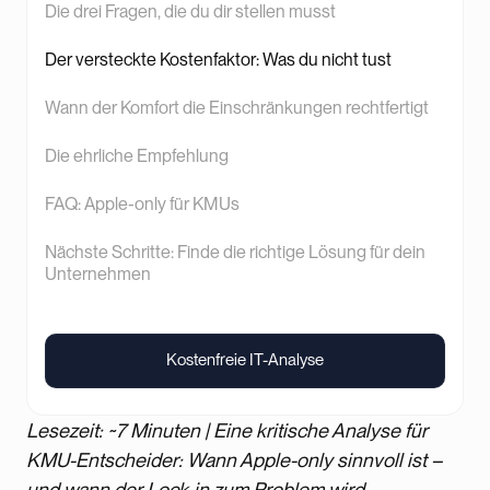
Die drei Fragen, die du dir stellen musst
Der versteckte Kostenfaktor: Was du nicht tust
Wann der Komfort die Einschränkungen rechtfertigt
Die ehrliche Empfehlung
FAQ: Apple-only für KMUs
Nächste Schritte: Finde die richtige Lösung für dein
Unternehmen
Kostenfreie IT-Analyse
Kostenfreie IT-Analyse
Lesezeit: ~7 Minuten | Eine kritische Analyse für
KMU-Entscheider: Wann Apple-only sinnvoll ist –
und wann der Lock-in zum Problem wird.