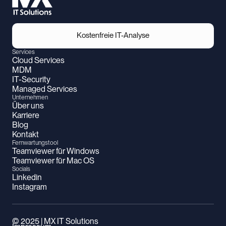
Kostenfreie IT-Analyse
Kostenfreie IT-Analyse
Services
Cloud Services
MDM
IT-Security
Managed Services
Unternehmen
Über uns
Karriere
Blog
Kontakt
Fernwartungstool
Teamviewer für Windows
Teamviewer für Mac OS
Socials
Linkedin
Instagram
© 2025 | MX IT Solutions