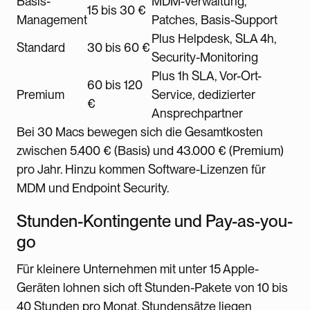
Basis-
MDM-Verwaltung,
15 bis 30 €
Management
Patches, Basis-Support
Plus Helpdesk, SLA 4h,
Standard
30 bis 60 €
Security-Monitoring
Plus 1h SLA, Vor-Ort-
60 bis 120
Premium
Service, dedizierter
€
Ansprechpartner
Bei 30 Macs bewegen sich die Gesamtkosten
zwischen 5.400 € (Basis) und 43.000 € (Premium)
pro Jahr. Hinzu kommen Software-Lizenzen für
MDM und Endpoint Security.
Stunden-Kontingente und Pay-as-you-
go
Für kleinere Unternehmen mit unter 15 Apple-
Geräten lohnen sich oft Stunden-Pakete von 10 bis
40 Stunden pro Monat. Stundensätze liegen